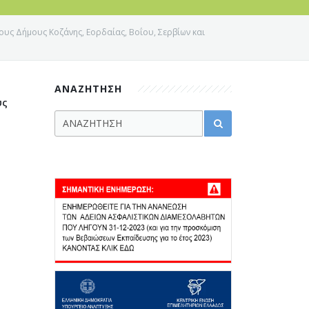
υς Δήμους Κοζάνης, Εορδαίας, Boΐου, Σερβίων και
ΑΝΑΖΗΤΗΣΗ
υς