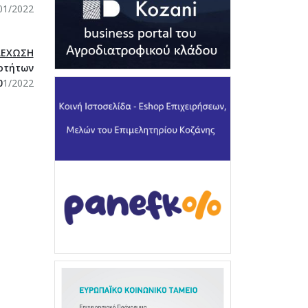
/2022
ΛΕΧΩΣΗ
οτήτων
0
1/2022