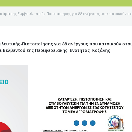
άρτισης-Συμβουλευτικής-Πιστοποίησης για 88 ανέργους που κατοικούν στο
λευτικής-Πιστοποίησης για 88 ανέργους που κατοικούν στο
αι Βελβεντού της Περιφερειακής Ενότητας Κοζάνης
Ε ΚΟΖΑΝΗΣ