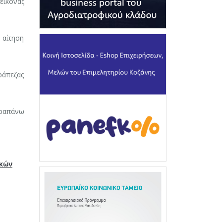
εικόνας
η αίτηση
ράπεζας
αραπάνω
ικών