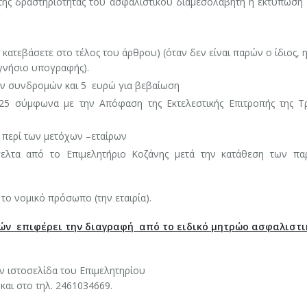
 της δραστηριότητας του ασφαλιστικού διαμεσολαβητή ή εκτύπωση 
 κατεβάσετε στο τέλος του άρθρου) (όταν δεν είναι παρών ο ίδιος, 
 γνήσιο υπογραφής).
ν συνδρομών και 5 ευρώ για βεβαίωση
25 σύμφωνα με την Απόφαση της Εκτελεστικής Επιτροπής της Τ
 περί των μετόχων –εταίρων
γελτα από το Επιμελητήριο Κοζάνης μετά την κατάθεση των π
α το νομικό πρόσωπο (την εταιρία).
ών επιφέρει την διαγραφή από το ειδικό μητρώο ασφαλιστ
ην ιστοσελίδα του Επιμελητηρίου
και στο τηλ. 2461034669.