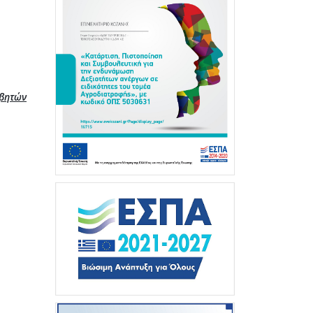
αβητών