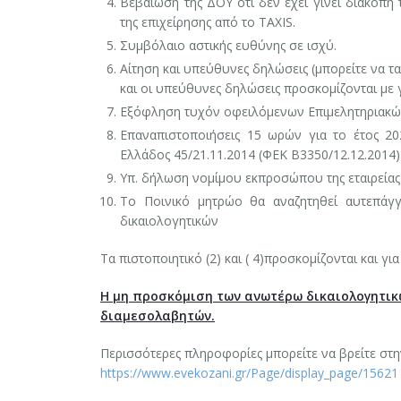
Βεβαίωση της ΔΟΥ ότι δεν έχει γίνει διακοπή
της επιχείρησης από το TAXIS.
Συμβόλαιο αστικής ευθύνης σε ισχύ.
Αίτηση και υπεύθυνες δηλώσεις (μπορείτε να τα
και οι υπεύθυνες δηλώσεις προσκομίζονται με
Εξόφληση τυχόν οφειλόμενων Επιμελητηριακώ
Επαναπιστοποιήσεις 15 ωρών για το έτος 20
Ελλάδος 45/21.11.2014 (ΦΕΚ Β3350/12.12.2014)
Υπ. δήλωση νομίμου εκπροσώπου της εταιρείας
Το Ποινικό μητρώο θα αναζητηθεί αυτεπάγ
δικαιολογητικών
Τα πιστοποιητικό (2) και ( 4)προσκομίζονται και γι
Η μη προσκόμιση των ανωτέρω δικαιολογητικ
διαμεσολαβητών.
Περισσότερες πληροφορίες μπορείτε να βρείτε στ
https://www.evekozani.gr/Page/display_page/15621