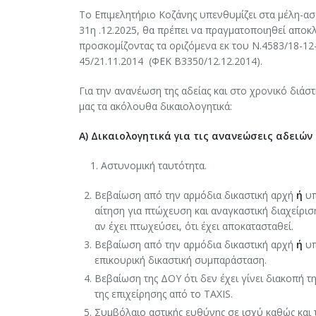
Το Επιμελητήριο Κοζάνης υπενθυμίζει στα μέλη-α
31η .12.2025, θα πρέπει να πραγματοποιηθεί αποκλ
προσκομίζοντας τα οριζόμενα εκ του N.4583/18-12
45/21.11.2014 (ΦΕΚ Β3350/12.12.2014).
Για την ανανέωση της αδείας και στο χρονικό διάσ
μας τα ακόλουθα δικαιολογητικά:
Α) Δικαιολογητικά για τις ανανεώσεις αδειώ
1. Αστυνομική ταυτότητα.
Βεβαίωση από την αρμόδια δικαστική αρχή
ή
υπ
αίτηση για πτώχευση και αναγκαστική διαχείριση
αν έχει πτωχεύσει, ότι έχει αποκατασταθεί.
Βεβαίωση από την αρμόδια δικαστική αρχή
ή
υπ
επικουρική δικαστική συμπαράσταση.
Βεβαίωση της ΔΟΥ ότι δεν έχει γίνει διακοπή 
της επιχείρησης από το TAXIS.
Συμβόλαιο αστικής ευθύνης σε ισχύ καθώς και 