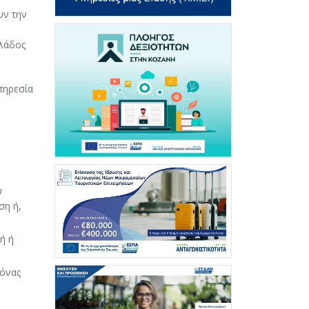
υν την
λλάδος
πηρεσία
υ
ση ή,
ή ή
κόνας