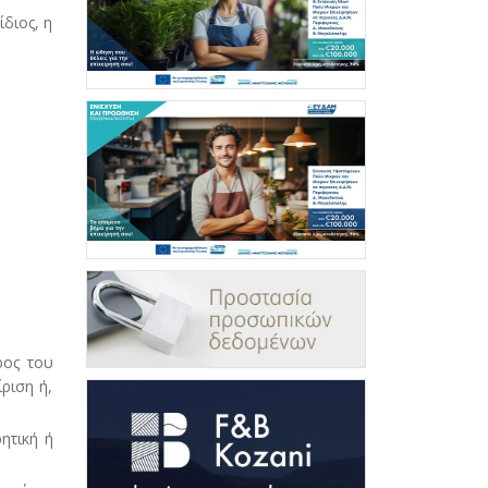
ίδιος, η
ρος του
ίριση ή,
ητική ή