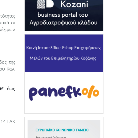
τότητες
τικά οι
λέξιμων
δος της
ου Καν.
0€ έως
 14 ΓΑΚ