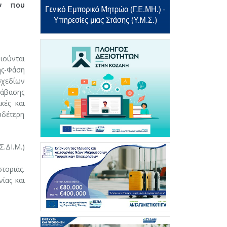
ων που
ιούνται
ης-Φάση
σχεδίων
τάβασης
κές και
υδέτερη
.ΔΙ.Μ.)
στοριάς.
ίας και