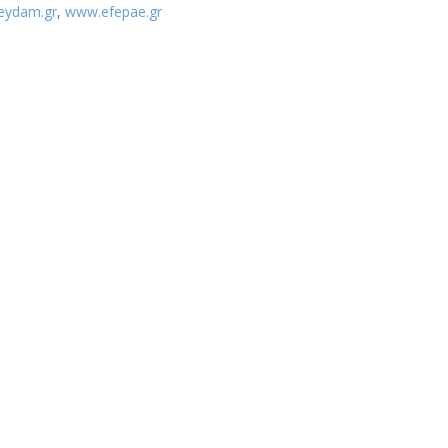
eydam.gr
,
www.efepae.gr