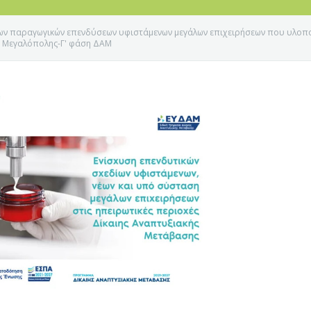
ων παραγωγικών επενδύσεων υφιστάμενων μεγάλων επιχειρήσεων που υλοποι
αι Μεγαλόπολης-Γ' φάση ΔΑΜ
Ε ΚΟΖΑΝΗΣ