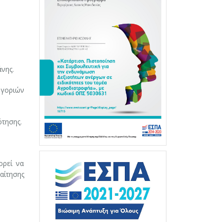
νης.
ηγοριών
ότησης.
ορεί να
αίτησης