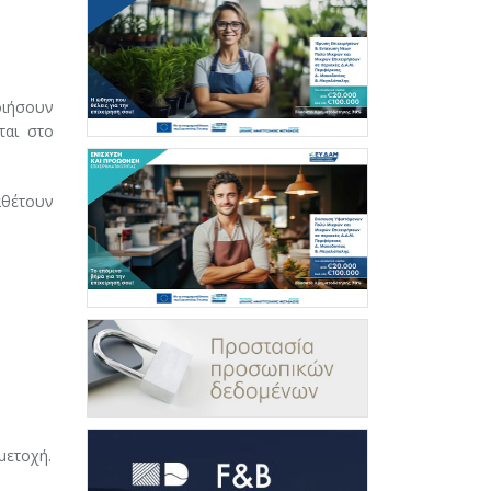
οιήσουν
ται στο
αθέτουν
μετοχή.