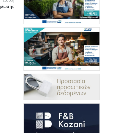
ήλωσης