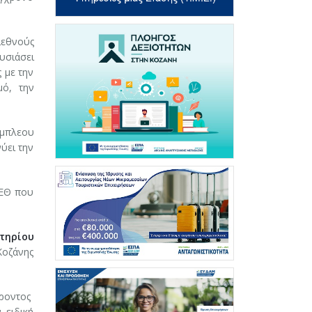
ιεθνούς
υσιάσει
 με την
μό, την
έμπλεου
ύει την
ΔΕΘ που
τηρίου
Κοζάνης
ροντος
 ειδική