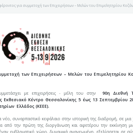
έροντος για συμμετοχή των Επιχειρήσεων – Μελών του Επιμελητηρίου Κοζά
υμμετοχή των Επιχειρήσεων – Μελών του Επιμελητηρίου Κ
υμμετάσχει με επιχειρήσεις - μέλη του στην
90η Διεθνή 
ς Εκθεσιακό Κέντρο Θεσσαλονίκης 5 έως 13 Σεπτεμβρίου 20
ηρίων Ελλάδος (ΚΕΕΕ).
Ε ΚΟΖΑΝΗΣ
νέο, συναρπαστικό κεφάλαιο στην ιστορική της διαδρομή, σε μια 
α από την πρώτη της διοργάνωση και αφετέρου την εκκίνηση μι
έναν εμβληματικό χώρο, δυναμικά ανανεωμένη, εξελίσσεται σε σ