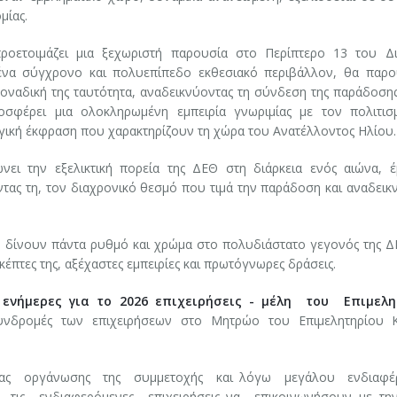
μίας.
ροετοιμάζει μια ξεχωριστή παρουσία στο Περίπτερο 13 του Δ
να σύγχρονο και πολυεπίπεδο εκθεσιακό περιβάλλον, θα παρο
η μοναδική της ταυτότητα, αναδεικνύοντας τη σύνδεση της παράδοσης
οσφέρει μια ολοκληρωμένη εμπειρία γνωριμίας με τον πολιτισ
υργική έκφραση που χαρακτηρίζουν τη χώρα του Ανατέλλοντος Ηλίου.
ώνει την εξελικτική πορεία της ΔΕΘ στη διάρκεια ενός αιώνα, 
τας τη, τον διαχρονικό θεσμό που τιμά την παράδοση και αναδεικν
 δίνουν πάντα ρυθμό και χρώμα στο πολυδιάστατο γεγονός της 
κέπτες της, αξέχαστες εμπειρίες και πρωτόγνωρες δράσεις.
νήμερες για το 2026 επιχειρήσεις - μέλη του Επιμελη
υνδρομές των επιχειρήσεων στο Μητρώο του Επιμελητηρίου 
τιας οργάνωσης της συμμετοχής και λόγω μεγάλου ενδιαφέ
τις ενδιαφερόμενες επιχειρήσεις να επικοινωνήσουν με την