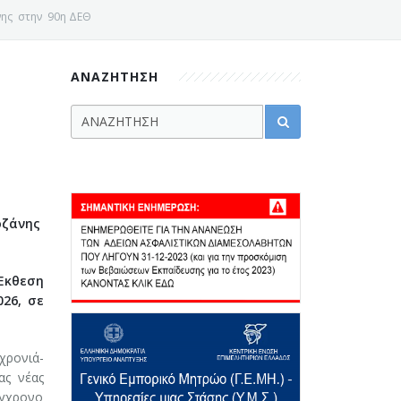
νης στην 90η ΔΕΘ
ΑΝΑΖΗΤΗΣΗ
οζάνης
Έκθεση
26, σε
χρονιά-
ας νέας
ύγχρονο