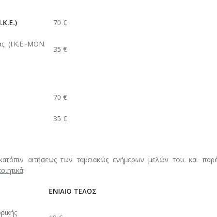
Κ.Ε.)
70 €
ς (Ι.Κ.Ε.-ΜΟΝ.
35 €
70 €
35 €
 κατόπιν αιτήσεως των ταμειακώς ενήμερων μελών του και παρ
οιητικά
:
ΕΝΙΑΙΟ ΤΕΛΟΣ
ρικής