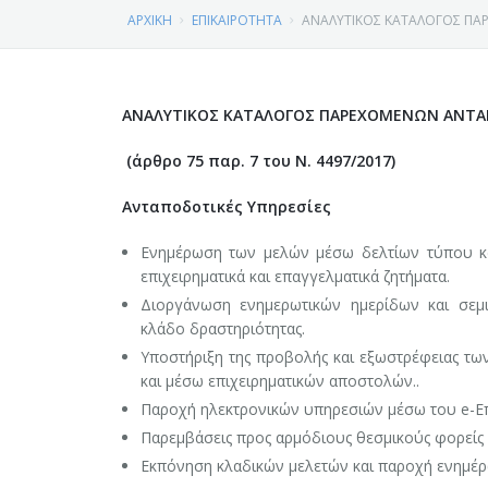
ΝΕΑ
ΧΑΙΡΕΤΙΣΜΟΣ ΠΡΟΕΔΡΟΥ ΕΠΙΜΕΛΗΤΗΡΙΟΥ ΚΟΖΑΝΗΣ
ΑΡΧΙΚΗ
ΕΠΙΚΑΙΡΟΤΗΤΑ
ΑΝΑΛΥΤΙΚΟΣ ΚΑΤΑΛΟΓΟΣ ΠΑΡ
ΔΡΑΣΕΙΣ
ΕΠΙΚΑΙΡΟΤΗΤΑ
ΙΔΡΥΣΗ - ΙΣΤΟΡΙΚΟ
ΑΝΑΛΥΤΙΚΟΣ ΚΑΤΑΛΟΓΟΣ ΠΑΡΕΧΟΜΕΝΩΝ ΑΝΤΑ
ΕΞΥΠΗΡΕΤΗΣΗ ΜΕΛΩΝ
ΕΠΙΜΕΛΗΤΗΡΙΑΚΑ ΝΕΑ
ΕΚΔΗΛΩΣΕΙΣ - ΗΜΕΡΙΔΕΣ
ΦΩΤΟΓΡΑΦΙΕΣ ΕΠΙΜΕΛΗΤΗΡΙΟΥ Ν. ΚΟΖΑΝΗΣ
(άρθρο 75 παρ. 7 του Ν. 4497/2017)
ΕΙΔΙΚΗ ΠΛΗΡΟΦΟΡΗΣΗ
ΕΦΗΜΕΡΙΔΑ ΕΠΙΜΕΛΗΤΗΡΙΟΥ
ΕΚΘΕΣΕΙΣ - ΕΠΙΧΕΙΡΗΜΑΤΙΚΕΣ ΑΠΟΣΤΟΛΕΣ
ΓΕΜΗ
ΤΟ ΕΠΙΜΕΛΗΤΗΡΙΟ, ΤΑ ΠΡΟΙΟΝΤΑ ΜΑΣ, Ο ΤΟΠΟΣ ΜΑΣ
Ανταποδοτικές Υπηρεσίες
ΣΥΛΛΟΓΟΙ - ΣΩΜΑΤΕΙΑ
ΣΕΜΙΝΑΡΙΑ
ΑΣΦΑΛΙΣΤΕΣ-ΜΕΣΙΤΕΣ ΑΚΙΝΗΤΩΝ
ΠΕΡΙΦΕΡΕΙΑ ΔΥΤΙΚΗΣ ΜΑΚΕΔΟΝΙΑΣ
ΔΙΟΙΚΗΣΗ – ΟΡΓΑΝΩΤΙΚΗ ΔΟΜΗ
Ενημέρωση των μελών μέσω δελτίων τύπου και
ΕΚΘΕΣΕΙΣ - ΕΠΙΧΕΙΡΗΜΑΤΙΚΕΣ ΑΠΟΣΤΟΛΕΣ
ΕΡΓΑ ΚΑΙ ΠΡΟΓΡΑΜΜΑΤΑ
Υπηρεσία Μιας Στάσης (ΥΜΣ)
ΛΟΙΠΕΣ
ΣΥΝΔΕΣΜΟΙ
ΤΜΗΜΑΤΑ ΕΠΙΜΕΛΗΤΗΡΙΟΥ
επιχειρηματικά και επαγγελματικά ζητήματα.
Διοργάνωση ενημερωτικών ημερίδων και σεμι
ΝΟΜΟΣ ΚΟΖΑΝΗΣ
Αναζήτηση Δεδομένων Γ.Ε.ΜΗ
ΠΕΡΙΦΕΡΕΙΑ ΔΥΤΙΚΗΣ ΜΑΚΕΔΟΝΙΑΣ
ΟΜΟΣΠΟΝΔΙΕΣ
ΣΚΟΠΟΣ - ΑΡΜΟΔΙΟΤΗΤΕΣ
κλάδο δραστηριότητας.
Υποστήριξη της προβολής και εξωστρέφειας τω
Ιδιωτική Κεφαλαιουχική Εταιρεία (Ι.Κ.Ε.).
ΤΙ ΕΙΝΑΙ Η ΑΕΠΕ Ν. ΚΟΖΑΝΗΣ
ΣΩΜΑΤΕΙΑ
ΑΦΙΕΡΩΜΑΤΑ
Η ΕΠΙΧΕΙΡΗΜΑΤΙΚΟΤΗΤΑ ΣΤΟΝ ΝΟΜΟ
και μέσω επιχειρηματικών αποστολών..
Παροχή ηλεκτρονικών υπηρεσιών μέσω του e-Επ
Αυτοαπογραφή Επιχειρήσεων στο Γ.Ε.Μ.Η.
ΔΗΜΙΟΥΡΓΙΑ ΔΩΡΕΑΝ ΙΣΤΟΣΕΛΙΔΑΣ ΓΙΑ ΤΑ ΜΕΛΗ ΤΟΥ ΕΒ
ΣΥΛΛΟΓΟΙ
Ο ΝΟΜΟΣ ΚΟΖΑΝΗΣ
Παρεμβάσεις προς αρμόδιους θεσμικούς φορείς 
ΒΙΝΤΕΟ
Εκπόνηση κλαδικών μελετών και παροχή ενημέρω