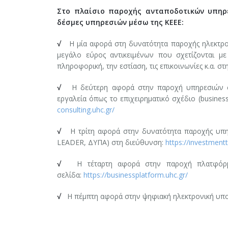
Στο πλαίσιο παροχής ανταποδοτικών υπηρε
δέσμες υπηρεσιών μέσω της ΚΕΕΕ:
√
Η μία αφορά στη δυνατότητα παροχής ηλεκτρο
μεγάλο εύρος αντικειμένων που σχετίζονται με 
πληροφορική, την εστίαση, τις επικοινωνίες κ.α. σ
√
H δεύτερη αφορά στην παροχή υπηρεσιών 
εργαλεία όπως το επιχειρηματικό σχέδιο (business
consulting.uhc.gr/
√
H τρίτη αφορά στην δυνατότητα παροχής υπη
LEADER, ΔΥΠΑ) στη διεύθυνση:
https://investmentt
√
H τέταρτη αφορά στην παροχή πλατφόρμα
σελίδα:
https://businessplatform.uhc.gr/
√
H πέμπτη αφορά στην ψηφιακή ηλεκτρονική υπ