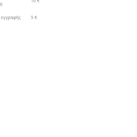
10 €
α)
/ εγγραφής
5 €