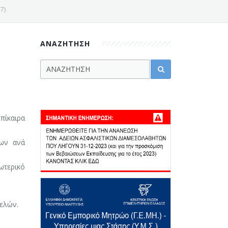
7)
ΑΝΑΖΗΤΗΣΗ
πίκαιρα
εων ανά
ωτερικό
ελών.