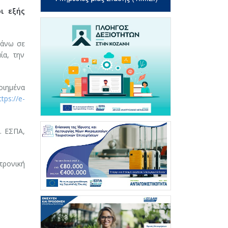
ι εξής
πάνω σε
ία, την
οιημένα
ttps://e-
. ΕΣΠΑ,
τρονική