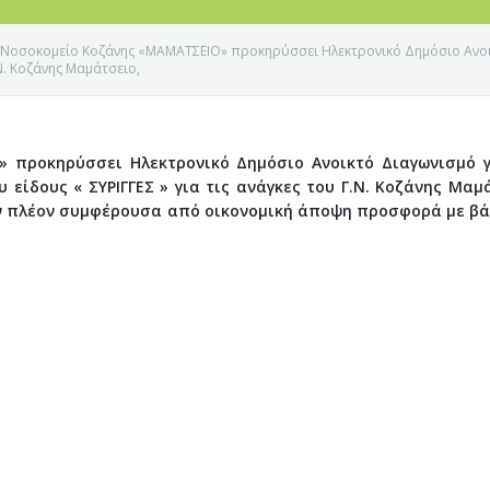
ό Νοσοκομείο Κοζάνης «ΜΑΜΑΤΣΕΙΟ» προκηρύσσει Ηλεκτρονικό Δημόσιο Ανοικ
.Ν. Κοζάνης Μαμάτσειο,
» προκηρύσσει Ηλεκτρονικό Δημόσιο Ανοικτό Διαγωνισμό γ
 είδους « ΣΥΡΙΓΓΕΣ » για τις ανάγκες του Γ.Ν. Κοζάνης Μαμ
 την πλέον συμφέρουσα από οικονομική άποψη προσφορά με β
Ε ΚΟΖΑΝΗΣ