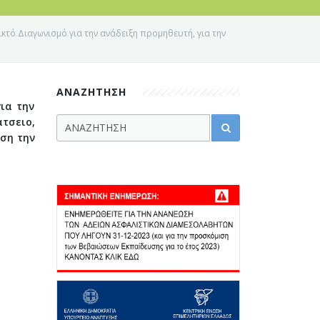
τό Διαγωνισμό για την ανάδειξη προμηθευτή, για την
ΑΝΑΖΗΤΗΣΗ
ια την
άτσειο,
άση την