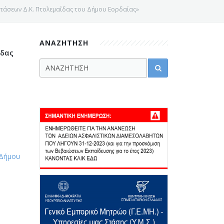
τάσεων Δ.Κ. Πτολεμαΐδας του Δήμου Εορδαίας»
ΑΝΑΖΗΤΗΣΗ
ΐδας
 Δήμου