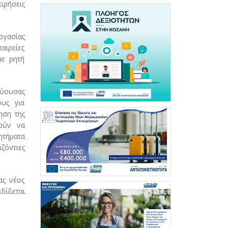
ειρήσεις
ργασίας
αιρείες
με ρητή
ύουσας
ους για
ηση της
ούν να
ητήματα
ζόντιες
ας νέος
δίδεται