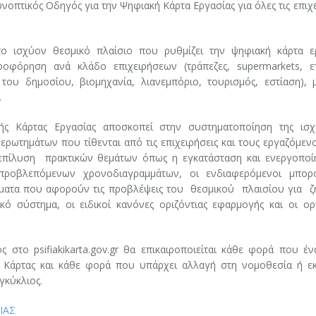
υνοπτικός Οδηγός για την Ψηφιακή Κάρτα Εργασίας για όλες τις επιχ
 ισχύον θεσμικό πλαίσιο που ρυθμίζει την ψηφιακή κάρτα ε
ροφόρηση ανά κλάδο επιχειρήσεων (τράπεζες, supermarkets, ετ
 του δημοσίου, βιομηχανία, λιανεμπόριο, τουρισμός, εστίαση), 
.
 Κάρτας Εργασίας αποσκοπεί στην συστηματοποίηση της ισχ
ρωτημάτων που τίθενται από τις επιχειρήσεις και τους εργαζόμεν
 επίλυση πρακτικών θεμάτων όπως η εγκατάσταση και ενεργοποί
προβλεπόμενων χρονοδιαγραμμάτων, οι ενδιαφερόμενοι μπορ
έματα που αφορούν τις προβλέψεις του θεσμικού πλαισίου για ζ
ό σύστημα, οι ειδικοί κανόνες οριζόντιας εφαρμογής και οι ορι
στο psifiakikarta.gov.gr θα επικαιροποιείται κάθε φορά που έν
 Κάρτας και κάθε φορά που υπάρχει αλλαγή στη νομοθεσία ή εκ
γκύκλιος.
ΙΑΣ