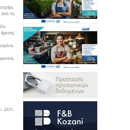
οσχάρι,
 από τη
δα.
 άμεσης
ισμένα,
φενεία,
υ 2021,