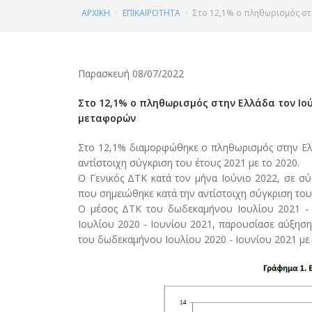
ΝΕΑ
ΧΑΙΡΕΤΙΣΜΟΣ ΠΡΟΕΔΡΟΥ ΕΠΙΜΕΛΗΤΗΡΙΟΥ ΚΟΖΑΝΗΣ
ΑΡΧΙΚΗ
ΕΠΙΚΑΙΡΟΤΗΤΑ
Στο 12,1% ο πληθωρισμός στ
ΔΡΑΣΕΙΣ
ΕΠΙΚΑΙΡΟΤΗΤΑ
ΙΔΡΥΣΗ - ΙΣΤΟΡΙΚΟ
Παρασκευή 08/07/2022
ΕΞΥΠΗΡΕΤΗΣΗ ΜΕΛΩΝ
ΕΠΙΜΕΛΗΤΗΡΙΑΚΑ ΝΕΑ
ΕΚΔΗΛΩΣΕΙΣ - ΗΜΕΡΙΔΕΣ
ΦΩΤΟΓΡΑΦΙΕΣ ΕΠΙΜΕΛΗΤΗΡΙΟΥ Ν. ΚΟΖΑΝΗΣ
Στο 12,1% ο πληθωρισμός στην Ελλάδα τον Ιού
ΕΙΔΙΚΗ ΠΛΗΡΟΦΟΡΗΣΗ
ΕΦΗΜΕΡΙΔΑ ΕΠΙΜΕΛΗΤΗΡΙΟΥ
ΕΚΘΕΣΕΙΣ - ΕΠΙΧΕΙΡΗΜΑΤΙΚΕΣ ΑΠΟΣΤΟΛΕΣ
ΓΕΜΗ
ΤΟ ΕΠΙΜΕΛΗΤΗΡΙΟ, ΤΑ ΠΡΟΙΟΝΤΑ ΜΑΣ, Ο ΤΟΠΟΣ ΜΑΣ
μεταφορών
ΣΥΛΛΟΓΟΙ - ΣΩΜΑΤΕΙΑ
ΣΕΜΙΝΑΡΙΑ
ΑΣΦΑΛΙΣΤΕΣ-ΜΕΣΙΤΕΣ ΑΚΙΝΗΤΩΝ
ΠΕΡΙΦΕΡΕΙΑ ΔΥΤΙΚΗΣ ΜΑΚΕΔΟΝΙΑΣ
ΔΙΟΙΚΗΣΗ – ΟΡΓΑΝΩΤΙΚΗ ΔΟΜΗ
Στο 12,1% διαμορφώθηκε ο πληθωρισμός στην Ελλ
αντίστοιχη σύγκριση του έτους 2021 με το 2020.
ΕΚΘΕΣΕΙΣ - ΕΠΙΧΕΙΡΗΜΑΤΙΚΕΣ ΑΠΟΣΤΟΛΕΣ
ΕΡΓΑ ΚΑΙ ΠΡΟΓΡΑΜΜΑΤΑ
Υπηρεσία Μιας Στάσης (ΥΜΣ)
ΛΟΙΠΕΣ
ΣΥΝΔΕΣΜΟΙ
ΤΜΗΜΑΤΑ ΕΠΙΜΕΛΗΤΗΡΙΟΥ
Ο Γενικός ΔΤΚ κατά τον μήνα Ιούνιο 2022, σε σ
που σημειώθηκε κατά την αντίστοιχη σύγκριση το
ΝΟΜΟΣ ΚΟΖΑΝΗΣ
Αναζήτηση Δεδομένων Γ.Ε.ΜΗ
ΠΕΡΙΦΕΡΕΙΑ ΔΥΤΙΚΗΣ ΜΑΚΕΔΟΝΙΑΣ
ΟΜΟΣΠΟΝΔΙΕΣ
ΣΚΟΠΟΣ - ΑΡΜΟΔΙΟΤΗΤΕΣ
Ο μέσος ΔΤΚ του δωδεκαμήνου Ιουλίου 2021 - 
Ιουλίου 2020 - Ιουνίου 2021, παρουσίασε αύξηση
Ιδιωτική Κεφαλαιουχική Εταιρεία (Ι.Κ.Ε.).
ΤΙ ΕΙΝΑΙ Η ΑΕΠΕ Ν. ΚΟΖΑΝΗΣ
ΣΩΜΑΤΕΙΑ
ΑΦΙΕΡΩΜΑΤΑ
Η ΕΠΙΧΕΙΡΗΜΑΤΙΚΟΤΗΤΑ ΣΤΟΝ ΝΟΜΟ
του δωδεκαμήνου Ιουλίου 2020 - Ιουνίου 2021 με
Αυτοαπογραφή Επιχειρήσεων στο Γ.Ε.Μ.Η.
ΔΗΜΙΟΥΡΓΙΑ ΔΩΡΕΑΝ ΙΣΤΟΣΕΛΙΔΑΣ ΓΙΑ ΤΑ ΜΕΛΗ ΤΟΥ ΕΒ
ΣΥΛΛΟΓΟΙ
Ο ΝΟΜΟΣ ΚΟΖΑΝΗΣ
ΒΙΝΤΕΟ