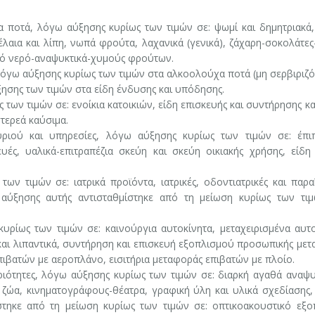
 ποτά, λόγω αύξησης κυρίως των τιμών σε: ψωμί και δημητριακά,
, έλαια και λίπη, νωπά φρούτα, λαχανικά (γενικά), ζάχαρη-σοκολάτε
ικό νερό-αναψυκτικά-χυμούς φρούτων.
λόγω αύξησης κυρίως των τιμών στα αλκοολούχα ποτά (μη σερβιριζό
ησης των τιμών στα είδη ένδυσης και υπόδησης.
των τιμών σε: ενοίκια κατοικιών, είδη επισκευής και συντήρησης κα
τερεά καύσιμα.
ριού και υπηρεσίες, λόγω αύξησης κυρίως των τιμών σε: έπι
ευές, υαλικά-επιτραπέζια σκεύη και σκεύη οικιακής χρήσης, είδη
ν τιμών σε: ιατρικά προϊόντα, ιατρικές, οδοντιατρικές και παραϊ
ς αύξησης αυτής αντισταθμίστηκε από τη μείωση κυρίως των τι
ρίως των τιμών σε: καινούργια αυτοκίνητα, μεταχειρισμένα αυτο
και λιπαντικά, συντήρηση και επισκευή εξοπλισμού προσωπικής μετ
πιβατών με αεροπλάνο, εισιτήρια μεταφοράς επιβατών με πλοίο.
ιότητες, λόγω αύξησης κυρίως των τιμών σε: διαρκή αγαθά αναψυ
α ζώα, κινηματογράφους-θέατρα, γραφική ύλη και υλικά σχεδίασης,
στηκε από τη μείωση κυρίως των τιμών σε: οπτικοακουστικό εξο