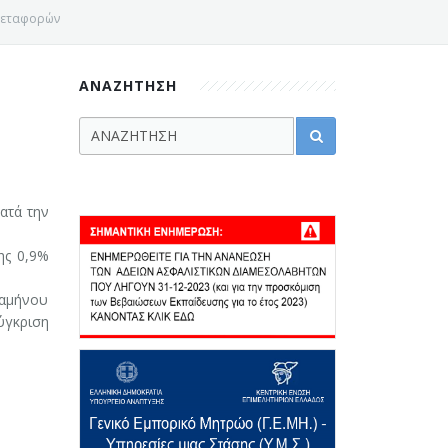
 μεταφορών
ΑΝΑΖΗΤΗΣΗ
ατά την
ης 0,9%
καμήνου
ύγκριση