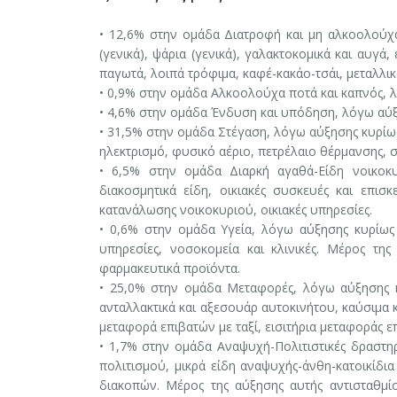
• 12,6% στην ομάδα Διατροφή και μη αλκοολούχα
(γενικά), ψάρια (γενικά), γαλακτοκομικά και αυγά
παγωτά, λοιπά τρόφιμα, καφέ-κακάο-τσάι, μεταλλ
• 0,9% στην ομάδα Αλκοολούχα ποτά και καπνός, 
• 4,6% στην ομάδα Ένδυση και υπόδηση, λόγω αύξ
• 31,5% στην ομάδα Στέγαση, λόγω αύξησης κυρίως 
ηλεκτρισμό, φυσικό αέριο, πετρέλαιο θέρμανσης, σ
• 6,5% στην ομάδα Διαρκή αγαθά-Είδη νοικοκυ
διακοσμητικά είδη, οικιακές συσκευές και επισκ
κατανάλωσης νοικοκυριού, οικιακές υπηρεσίες.
• 0,6% στην ομάδα Υγεία, λόγω αύξησης κυρίως τω
υπηρεσίες, νοσοκομεία και κλινικές. Μέρος τη
φαρμακευτικά προϊόντα.
• 25,0% στην ομάδα Μεταφορές, λόγω αύξησης κυ
ανταλλακτικά και αξεσουάρ αυτοκινήτου, καύσιμα 
μεταφορά επιβατών με ταξί, εισιτήρια μεταφοράς ε
• 1,7% στην ομάδα Αναψυχή-Πολιτιστικές δραστηρ
πολιτισμού, μικρά είδη αναψυχής-άνθη-κατοικίδι
διακοπών. Μέρος της αύξησης αυτής αντισταθμί