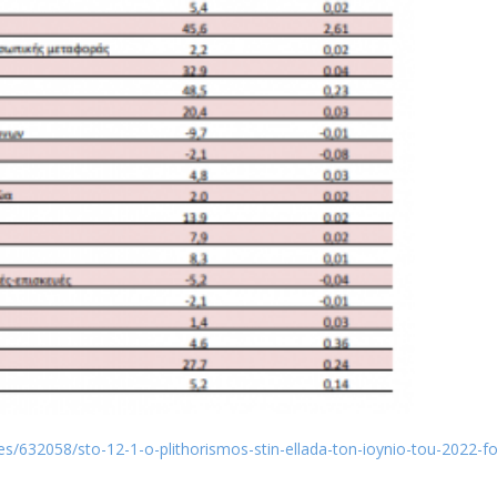
s/632058/sto-12-1-o-plithorismos-stin-ellada-ton-ioynio-tou-2022-fo