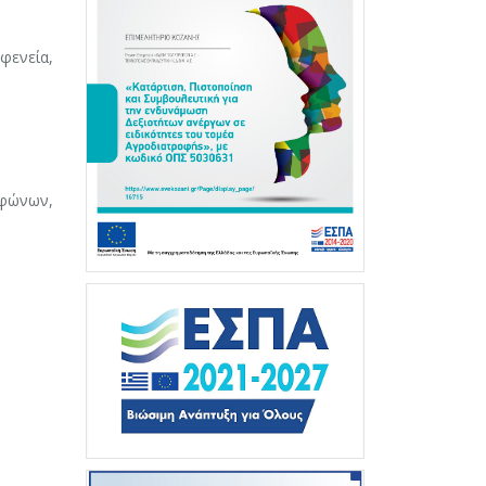
φενεία,
εφώνων,