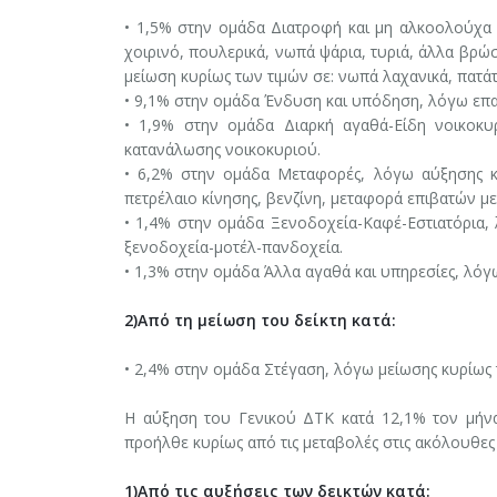
• 1,5% στην ομάδα Διατροφή και μη αλκοολούχα π
χοιρινό, πουλερικά, νωπά ψάρια, τυριά, άλλα βρώ
μείωση κυρίως των τιμών σε: νωπά λαχανικά, πατάτ
• 9,1% στην ομάδα Ένδυση και υπόδηση, λόγω επ
• 1,9% στην ομάδα Διαρκή αγαθά-Είδη νοικοκυ
κατανάλωσης νοικοκυριού.
• 6,2% στην ομάδα Μεταφορές, λόγω αύξησης κυρ
πετρέλαιο κίνησης, βενζίνη, μεταφορά επιβατών με
• 1,4% στην ομάδα Ξενοδοχεία-Καφέ-Εστιατόρια, 
ξενοδοχεία-μοτέλ-πανδοχεία.
• 1,3% στην ομάδα Άλλα αγαθά και υπηρεσίες, λόγ
2)Από τη μείωση του δείκτη κατά:
• 2,4% στην ομάδα Στέγαση, λόγω μείωσης κυρίως τ
Η αύξηση του Γενικού ΔΤΚ κατά 12,1% τον μήνα 
προήλθε κυρίως από τις μεταβολές στις ακόλουθε
1)Από τις αυξήσεις των δεικτών κατά: