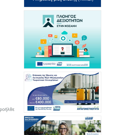
προήλθε