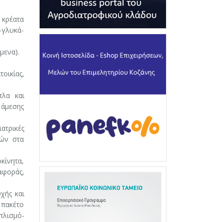
 κρέατα
ς-γλυκά-
μενα).
τοικίας,
πλα και
 άμεσης
ατρικές
μών στα
κίνητα,
αφοράς,
χής και
 πακέτο
πλισμό-