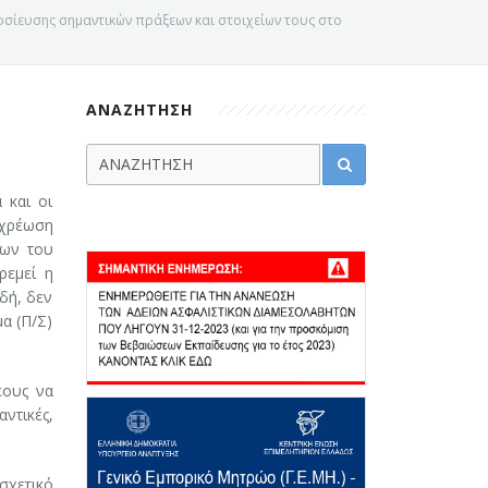
οσίευσης σημαντικών πράξεων και στοιχείων τους στο
ΑΝΑΖΗΤΗΣΗ
 και οι
οχρέωση
εων του
ρεμεί η
δή, δεν
α (Π/Σ)
εους να
ντικές,
χετικό