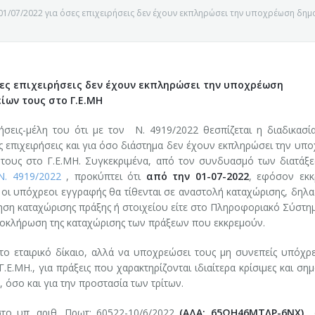
1/07/2022 για όσες επιχειρήσεις δεν έχουν εκπληρώσει την υποχρέωση δημ
σες επιχειρήσεις δεν έχουν εκπληρώσει την υποχρέωση
ίων τους στο Γ.Ε.ΜΗ
ήσεις-μέλη του ότι με τον Ν. 4919/2022 θεσπίζεται η διαδικασία
ς επιχειρήσεις και για όσο διάστημα δεν έχουν εκπληρώσει την υπ
 τους στο Γ.Ε.ΜΗ. Συγκεκριμένα, από τον συνδυασμό των διατάξ
Ν. 4919/2022
, προκύπτει ότι
από την 01-07-2022
, εφόσον εκκ
οι υπόχρεοι εγγραφής θα τίθενται σε αναστολή καταχώρισης, δηλα
ση καταχώρισης πράξης ή στοιχείου είτε στο Πληροφοριακό Σύστημ
 ολοκλήρωση της καταχώρισης των πράξεων που εκκρεμούν.
 το εταιρικό δίκαιο, αλλά να υποχρεώσει τους μη συνεπείς υπόχρ
Ε ΚΟΖΑΝΗΣ
.ΜΗ., για πράξεις που χαρακτηρίζονται ιδιαίτερα κρίσιμες και σημα
 όσο και για την προστασία των τρίτων.
στο υπ. αριθ. Πρωτ: 60522-10/6/2022
(ΑΔΑ: 65ΩΗ46ΜΤΛΡ-6ΝΧ)
σ