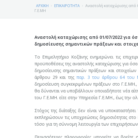
ΝΕΑ
ΧΑΙΡΕΤΙΣΜΟΣ ΠΡΟΕΔΡΟΥ ΕΠΙΜΕΛΗΤΗΡΙΟΥ ΚΟΖΑΝΗΣ
ΑΡΧΙΚΗ
ΕΠΙΚΑΙΡΟΤΗΤΑ
Αναστολή καταχώρισης από 0
Γ.Ε.ΜΗ
ΔΡΑΣΕΙΣ
ΕΠΙΚΑΙΡΟΤΗΤΑ
ΙΔΡΥΣΗ - ΙΣΤΟΡΙΚΟ
ΕΞΥΠΗΡΕΤΗΣΗ ΜΕΛΩΝ
ΕΠΙΜΕΛΗΤΗΡΙΑΚΑ ΝΕΑ
ΕΚΔΗΛΩΣΕΙΣ - ΗΜΕΡΙΔΕΣ
ΦΩΤΟΓΡΑΦΙΕΣ ΕΠΙΜΕΛΗΤΗΡΙΟΥ Ν. ΚΟΖΑΝΗΣ
Αναστολή καταχώρισης από 01/07/2022
για ό
δημοσίευσης σημαντικών πράξεων και στοιχε
ΕΙΔΙΚΗ ΠΛΗΡΟΦΟΡΗΣΗ
ΕΦΗΜΕΡΙΔΑ ΕΠΙΜΕΛΗΤΗΡΙΟΥ
ΕΚΘΕΣΕΙΣ - ΕΠΙΧΕΙΡΗΜΑΤΙΚΕΣ ΑΠΟΣΤΟΛΕΣ
ΓΕΜΗ
ΤΟ ΕΠΙΜΕΛΗΤΗΡΙΟ, ΤΑ ΠΡΟΙΟΝΤΑ ΜΑΣ, Ο ΤΟΠΟΣ ΜΑΣ
Το Επιμελητήριο Κοζάνης ενημερώνει τις επιχειρ
ΣΥΛΛΟΓΟΙ - ΣΩΜΑΤΕΙΑ
ΣΕΜΙΝΑΡΙΑ
ΑΣΦΑΛΙΣΤΕΣ-ΜΕΣΙΤΕΣ ΑΚΙΝΗΤΩΝ
ΠΕΡΙΦΕΡΕΙΑ ΔΥΤΙΚΗΣ ΜΑΚΕΔΟΝΙΑΣ
ΔΙΟΙΚΗΣΗ – ΟΡΓΑΝΩΤΙΚΗ ΔΟΜΗ
προϋποθέσεις της αναστολής καταχώρισης για όσε
δημοσίευσης σημαντικών πράξεων και στοιχείων
ΕΚΘΕΣΕΙΣ - ΕΠΙΧΕΙΡΗΜΑΤΙΚΕΣ ΑΠΟΣΤΟΛΕΣ
ΕΡΓΑ ΚΑΙ ΠΡΟΓΡΑΜΜΑΤΑ
Υπηρεσία Μιας Στάσης (ΥΜΣ)
ΛΟΙΠΕΣ
ΣΥΝΔΕΣΜΟΙ
ΤΜΗΜΑΤΑ ΕΠΙΜΕΛΗΤΗΡΙΟΥ
άρθρου 29 και της
παρ. 3 του άρθρου 64 του 
δημοσίευση συγκεκριμένων πράξεων στο Γ.Ε.ΜΗ., 
ΝΟΜΟΣ ΚΟΖΑΝΗΣ
Αναζήτηση Δεδομένων Γ.Ε.ΜΗ
ΠΕΡΙΦΕΡΕΙΑ ΔΥΤΙΚΗΣ ΜΑΚΕΔΟΝΙΑΣ
ΟΜΟΣΠΟΝΔΙΕΣ
ΣΚΟΠΟΣ - ΑΡΜΟΔΙΟΤΗΤΕΣ
θα δύνανται να υποβάλλουν οποιαδήποτε νέα αίτη
του Γ.Ε.ΜΗ. είτε στην Υπηρεσία Γ.Ε.ΜΗ., έως την
Ιδιωτική Κεφαλαιουχική Εταιρεία (Ι.Κ.Ε.).
ΤΙ ΕΙΝΑΙ Η ΑΕΠΕ Ν. ΚΟΖΑΝΗΣ
ΣΩΜΑΤΕΙΑ
ΑΦΙΕΡΩΜΑΤΑ
Η ΕΠΙΧΕΙΡΗΜΑΤΙΚΟΤΗΤΑ ΣΤΟΝ ΝΟΜΟ
Στόχος της διάταξης δεν είναι να υποκαταστήσει
Αυτοαπογραφή Επιχειρήσεων στο Γ.Ε.Μ.Η.
ΔΗΜΙΟΥΡΓΙΑ ΔΩΡΕΑΝ ΙΣΤΟΣΕΛΙΔΑΣ ΓΙΑ ΤΑ ΜΕΛΗ ΤΟΥ ΕΒ
ΣΥΛΛΟΓΟΙ
Ο ΝΟΜΟΣ ΚΟΖΑΝΗΣ
εκπληρώσουν τις υποχρεώσεις δημοσιότητας στο Γ.Ε
τόσο για τη σύννομη λειτουργία των επιχειρήσεων,
ΒΙΝΤΕΟ
Περισσότερες πληροφορίες μπορείτε να βρείτε 