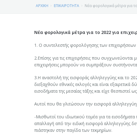
ΝΕΑ
ΧΑΙΡΕΤΙΣΜΟΣ ΠΡΟΕΔΡΟΥ ΕΠΙΜΕΛΗΤΗΡΙΟΥ ΚΟΖΑΝΗΣ
ΑΡΧΙΚΗ
ΕΠΙΚΑΙΡΟΤΗΤΑ
Νέα φορολογικά μέτρα για το 
ΔΡΑΣΕΙΣ
ΕΠΙΚΑΙΡΟΤΗΤΑ
ΙΔΡΥΣΗ - ΙΣΤΟΡΙΚΟ
Νέα φορολογικά μέτρα για το 2022 για επιχει
ΕΞΥΠΗΡΕΤΗΣΗ ΜΕΛΩΝ
ΕΠΙΜΕΛΗΤΗΡΙΑΚΑ ΝΕΑ
ΕΚΔΗΛΩΣΕΙΣ - ΗΜΕΡΙΔΕΣ
ΦΩΤΟΓΡΑΦΙΕΣ ΕΠΙΜΕΛΗΤΗΡΙΟΥ Ν. ΚΟΖΑΝΗΣ
1. Ο συντελεστής φορολόγησης των επιχειρήσεων 
ΕΙΔΙΚΗ ΠΛΗΡΟΦΟΡΗΣΗ
ΕΦΗΜΕΡΙΔΑ ΕΠΙΜΕΛΗΤΗΡΙΟΥ
ΕΚΘΕΣΕΙΣ - ΕΠΙΧΕΙΡΗΜΑΤΙΚΕΣ ΑΠΟΣΤΟΛΕΣ
ΓΕΜΗ
ΤΟ ΕΠΙΜΕΛΗΤΗΡΙΟ, ΤΑ ΠΡΟΙΟΝΤΑ ΜΑΣ, Ο ΤΟΠΟΣ ΜΑΣ
2.Επίσης για τις επιχειρήσεις που συγχωνεύονται 
ΣΥΛΛΟΓΟΙ - ΣΩΜΑΤΕΙΑ
ΣΕΜΙΝΑΡΙΑ
ΑΣΦΑΛΙΣΤΕΣ-ΜΕΣΙΤΕΣ ΑΚΙΝΗΤΩΝ
ΠΕΡΙΦΕΡΕΙΑ ΔΥΤΙΚΗΣ ΜΑΚΕΔΟΝΙΑΣ
ΔΙΟΙΚΗΣΗ – ΟΡΓΑΝΩΤΙΚΗ ΔΟΜΗ
επιχειρήσεις μπορούν να συμπράξουν συστήνοντας
ΕΚΘΕΣΕΙΣ - ΕΠΙΧΕΙΡΗΜΑΤΙΚΕΣ ΑΠΟΣΤΟΛΕΣ
ΕΡΓΑ ΚΑΙ ΠΡΟΓΡΑΜΜΑΤΑ
Υπηρεσία Μιας Στάσης (ΥΜΣ)
ΛΟΙΠΕΣ
ΣΥΝΔΕΣΜΟΙ
ΤΜΗΜΑΤΑ ΕΠΙΜΕΛΗΤΗΡΙΟΥ
3.Η αναστολή της εισφοράς αλληλεγγύης και το 202
διεξαχθούν εθνικές εκλογές και είναι εξαιρετικά
ΝΟΜΟΣ ΚΟΖΑΝΗΣ
Αναζήτηση Δεδομένων Γ.Ε.ΜΗ
ΠΕΡΙΦΕΡΕΙΑ ΔΥΤΙΚΗΣ ΜΑΚΕΔΟΝΙΑΣ
ΟΜΟΣΠΟΝΔΙΕΣ
ΣΚΟΠΟΣ - ΑΡΜΟΔΙΟΤΗΤΕΣ
εισοδήματα της μεσαίας τάξης και είχε θεσπιστεί ω
Ιδιωτική Κεφαλαιουχική Εταιρεία (Ι.Κ.Ε.).
ΤΙ ΕΙΝΑΙ Η ΑΕΠΕ Ν. ΚΟΖΑΝΗΣ
ΣΩΜΑΤΕΙΑ
ΑΦΙΕΡΩΜΑΤΑ
Η ΕΠΙΧΕΙΡΗΜΑΤΙΚΟΤΗΤΑ ΣΤΟΝ ΝΟΜΟ
Αυτοί που θα γλιτώσουν την εισφορά αλληλεγγύης 
Αυτοαπογραφή Επιχειρήσεων στο Γ.Ε.Μ.Η.
ΔΗΜΙΟΥΡΓΙΑ ΔΩΡΕΑΝ ΙΣΤΟΣΕΛΙΔΑΣ ΓΙΑ ΤΑ ΜΕΛΗ ΤΟΥ ΕΒ
ΣΥΛΛΟΓΟΙ
Ο ΝΟΜΟΣ ΚΟΖΑΝΗΣ
-Μισθωτοί του ιδιωτικού τομέα για τα εισοδήματα
απαλλαγή από την ειδική εισφορά αλληλεγγύης δε
ΒΙΝΤΕΟ
πιάστηκαν στην παγίδα των τεκμηρίων.