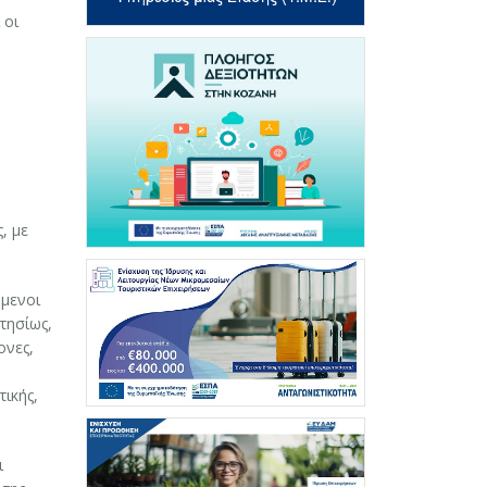
 οι
, με
ύμενοι
τησίως,
ονες,
τικής,
ι