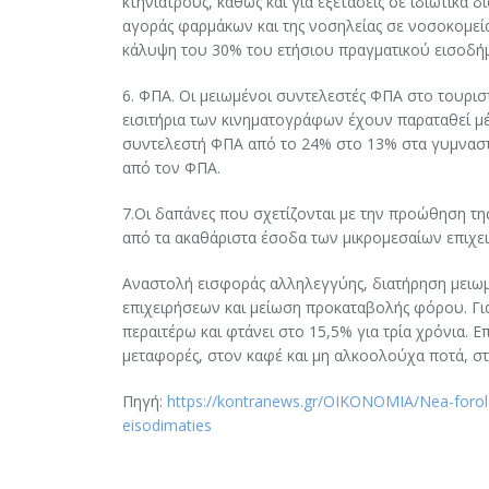
κτηνιάτρους, καθώς και για εξετάσεις σε ιδιωτικά 
αγοράς φαρμάκων και της νοσηλείας σε νοσοκομεία
κάλυψη του 30% του ετήσιου πραγματικού εισοδήμ
6. ΦΠΑ. Οι μειωμένοι συντελεστές ΦΠΑ στο τουριστ
εισιτήρια των κινηματογράφων έχουν παραταθεί μέχ
συντελεστή ΦΠΑ από το 24% στο 13% στα γυμναστ
από τον ΦΠΑ.
7.Οι δαπάνες που σχετίζονται με την προώθηση της
από τα ακαθάριστα έσοδα των μικρομεσαίων επιχ
Αναστολή εισφοράς αλληλεγγύης, διατήρηση μει
επιχειρήσεων και μείωση προκαταβολής φόρου. Για
περαιτέρω και φτάνει στο 15,5% για τρία χρόνια.
μεταφορές, στον καφέ και μη αλκοολούχα ποτά, στ
Πηγή:
https://kontranews.gr/OIKONOMIA/Nea-forolog
eisodimaties