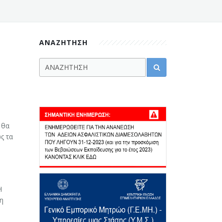
ΑΝΑΖΗΤΗΣΗ
 θα
ς τα
Η
η