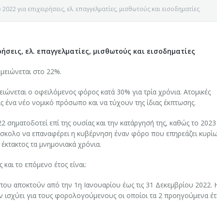
2022 για επιχειρήσεις, ελ. επαγγελματίες, μισθωτούς και εισοδηματίες
ρήσεις, ελ. επαγγελματίες, μισθωτούς και εισοδηματίες
μειώνεται στο 22%.
μειώνεται ο οφειλόμενος φόρος κατά 30% για τρία χρόνια. Ατομικές
 ένα νέο νομικό πρόσωπο και να τύχουν της ίδιας έκπτωσης.
2 σηματοδοτεί επί της ουσίας και την κατάργησή της, καθώς το 2023
 δύσκολο να επαναφέρει η κυβέρνηση έναν φόρο που επηρεάζει κυρίω
ς έκτακτος τα μνημονιακά χρόνια.
και το επόμενο έτος είναι:
Ε ΚΟΖΑΝΗΣ
 που αποκτούν από την 1η Ιανουαρίου έως τις 31 Δεκεμβρίου 2022. 
ν ισχύει για τους φορολογούμενους οι οποίοι τα 2 προηγούμενα έτ