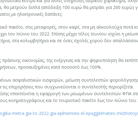
διαγνωστικά κέντρα και για άλλες υπηρεσίες ιατρικού χαρακτήρα, πλην
, θα μετρούν διπλά (απόδειξη 100 ευρώ θα μετράει για 200 ευρώ) γ
ατος με ηλεκτρονικές δαπάνες.
ικό πακέτο, στις μεταφορές, στον καφέ, στα μη αλκοολούχα ποτά κα
ρι τον Ιούνιο του 2022. Επίσης μέχρι τέλος Ιουνίου ισχύει η μείωσ
ήρια, στα κολυμβητήρια και σε όσες σχολές χορού δεν απαλλάσσον
 πράσινης οικονομίας, της ενέργειας και την ψηφιοποίηση θα εκπίπ
ειρήσεων, προσαυξημένες κατά ποσοστό έως 100%.
ωμένων ασφαλιστικών εισφορών, μείωση συντελεστών φορολόγηση
 τις επιχειρήσεις που συγχωνεύονται ο συντελεστής περιορίζεται
 Επίσης επεκτείνεται η εφαρμογή των μειωμένων συντελεστών ΦΠΑ στ
ους κινηματογράφους και το τουριστικό πακέτο έως τον Ιούνιο του
ika-metra-gia-to-2022-gia-epiheiriseis-el-epaggelmaties-misthotoys