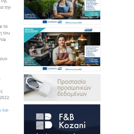
 της
ια την
ι τα
η του
ται
τουν
ς
ις
 2022.
-kai-