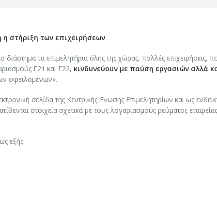
η η στήριξη των επιχειρήσεων
 διάστημα τα επιμελητήρια όλης της χώρας, πολλές επιχειρήσεις, π
αριασμούς Γ21 και Γ22,
κινδυνεύουν με παύση εργασιών αλλά κα
ων οφειλομένων».
κτρονική σελίδα της Κεντρικής Ένωσης Επιμελητηρίων και ως ενδεικ
τίθενται στοιχεία σχετικά με τους λογαριασμούς ρεύματος εταιρεία
ως εξής:
Ε ΚΟΖΑΝΗΣ