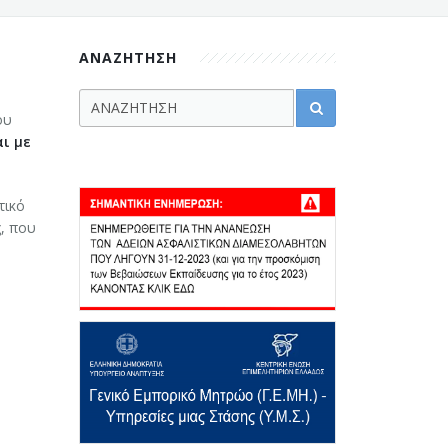
ΑΝΑΖΗΤΗΣΗ
ου
ι με
τικό
ς, που