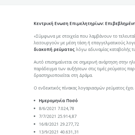
ΝΕΑ
ΧΑΙΡΕΤΙΣΜΟΣ ΠΡΟΕΔΡΟΥ ΕΠΙΜΕΛΗΤΗΡΙΟΥ ΚΟΖΑΝΗΣ
ΔΡΑΣΕΙΣ
ΕΠΙΚΑΙΡΟΤΗΤΑ
ΙΔΡΥΣΗ - ΙΣΤΟΡΙΚΟ
Κεντρική Ενωση Επιμελητηρίων: Επιβεβλημέν
ΕΞΥΠΗΡΕΤΗΣΗ ΜΕΛΩΝ
ΕΠΙΜΕΛΗΤΗΡΙΑΚΑ ΝΕΑ
ΕΚΔΗΛΩΣΕΙΣ - ΗΜΕΡΙΔΕΣ
ΦΩΤΟΓΡΑΦΙΕΣ ΕΠΙΜΕΛΗΤΗΡΙΟΥ Ν. ΚΟΖΑΝΗΣ
«Σύμφωνα με στοιχεία που λαμβάνουν το τελευταίο
λειτουργούν με μέση τάση ή επαγγελματικούς λογ
ΕΙΔΙΚΗ ΠΛΗΡΟΦΟΡΗΣΗ
ΕΦΗΜΕΡΙΔΑ ΕΠΙΜΕΛΗΤΗΡΙΟΥ
ΕΚΘΕΣΕΙΣ - ΕΠΙΧΕΙΡΗΜΑΤΙΚΕΣ ΑΠΟΣΤΟΛΕΣ
ΓΕΜΗ
ΤΟ ΕΠΙΜΕΛΗΤΗΡΙΟ, ΤΑ ΠΡΟΙΟΝΤΑ ΜΑΣ, Ο ΤΟΠΟΣ ΜΑΣ
διακοπή ρεύματος
λόγω αδυναμίας καταβολής τ
ΣΥΛΛΟΓΟΙ - ΣΩΜΑΤΕΙΑ
ΣΕΜΙΝΑΡΙΑ
ΑΣΦΑΛΙΣΤΕΣ-ΜΕΣΙΤΕΣ ΑΚΙΝΗΤΩΝ
ΠΕΡΙΦΕΡΕΙΑ ΔΥΤΙΚΗΣ ΜΑΚΕΔΟΝΙΑΣ
ΔΙΟΙΚΗΣΗ – ΟΡΓΑΝΩΤΙΚΗ ΔΟΜΗ
Αυτό επισημαίνεται σε σημερινή ανάρτηση στην ηλε
παράδειγμα των αυξήσεων στις τιμές ρεύματος παρα
ΕΚΘΕΣΕΙΣ - ΕΠΙΧΕΙΡΗΜΑΤΙΚΕΣ ΑΠΟΣΤΟΛΕΣ
ΕΡΓΑ ΚΑΙ ΠΡΟΓΡΑΜΜΑΤΑ
Υπηρεσία Μιας Στάσης (ΥΜΣ)
ΛΟΙΠΕΣ
ΣΥΝΔΕΣΜΟΙ
ΤΜΗΜΑΤΑ ΕΠΙΜΕΛΗΤΗΡΙΟΥ
δραστηριοποιείται στη Δράμα.
ΝΟΜΟΣ ΚΟΖΑΝΗΣ
Αναζήτηση Δεδομένων Γ.Ε.ΜΗ
ΠΕΡΙΦΕΡΕΙΑ ΔΥΤΙΚΗΣ ΜΑΚΕΔΟΝΙΑΣ
ΟΜΟΣΠΟΝΔΙΕΣ
ΣΚΟΠΟΣ - ΑΡΜΟΔΙΟΤΗΤΕΣ
Ο ενδεικτικός πίνακας λογαριασμών ρεύματος έχει 
Ιδιωτική Κεφαλαιουχική Εταιρεία (Ι.Κ.Ε.).
ΤΙ ΕΙΝΑΙ Η ΑΕΠΕ Ν. ΚΟΖΑΝΗΣ
ΣΩΜΑΤΕΙΑ
ΑΦΙΕΡΩΜΑΤΑ
Η ΕΠΙΧΕΙΡΗΜΑΤΙΚΟΤΗΤΑ ΣΤΟΝ ΝΟΜΟ
Ημερομηνία Ποσό
8/6/2021 7.024,78
Αυτοαπογραφή Επιχειρήσεων στο Γ.Ε.Μ.Η.
ΔΗΜΙΟΥΡΓΙΑ ΔΩΡΕΑΝ ΙΣΤΟΣΕΛΙΔΑΣ ΓΙΑ ΤΑ ΜΕΛΗ ΤΟΥ ΕΒ
ΣΥΛΛΟΓΟΙ
Ο ΝΟΜΟΣ ΚΟΖΑΝΗΣ
7/7/2021 25.914,87
16/8/2021 29.277,72
ΒΙΝΤΕΟ
13/9/2021 40.631,31