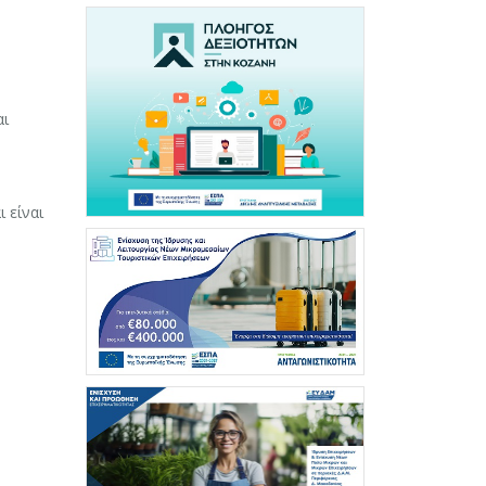
αι
 είναι