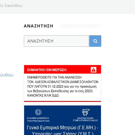
είο Ζακύνθου
ΑΝΑΖΗΤΗΣΗ
κύνθου