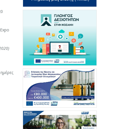
20
 Expo
2020)
 ημέρες