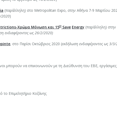
ia
(παράλληλη) στο Metropolitan Expo, στην Αθήνα 7-9 Μαρτίου 20
2/2020
)
Η
trictions
-Χρώμα Μόνωση και 15
Save
Energy
(παράλληλη) στην
ση ενδιαφέροντος ως 26/2/2020)
epinte
, στο Παρίσι Οκτώβριος 2020 (
εκδήλωση ενδιαφέροντος ως 3/3/
ι μπορούν να επικοινωνούν με τη Διεύθυνση του ΕΒΕ, εργάσιμες
ό το Επιμελητήριο Κοζάνης